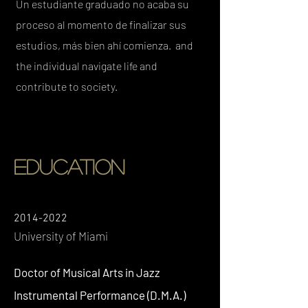
Un estudiante graduado no acaba su
proceso al momento de finalizar sus
estudios, más bien ahí comienza. and
the individual navigate life and
contribute to society
.
Education
2014-2
022
University of Miami
Doctor of Musical Arts in Jazz
Instrumental Performance (D.M.A.)