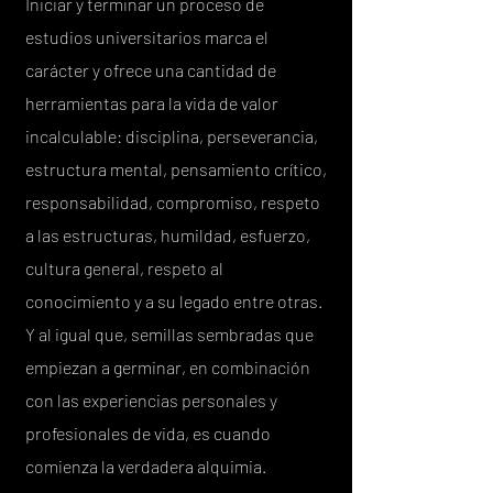
Iniciar y terminar un proceso de
estudios universitarios marca el
carácter y ofrece una cantidad de
herramientas para la vida de valor
incalculable: disciplina, perseverancia,
estructura mental, pensamiento crítico,
responsabilidad, compromiso, respeto
a las estructuras, humildad, esfuerzo,
cultura general, respeto al
conocimiento y a su legado entre otras.
Y al igual que, semillas sembradas que
empiezan a germinar, en combinación
con las experiencias personales y
profesionales de vida, es cuando
comienza la verdadera alquimia.